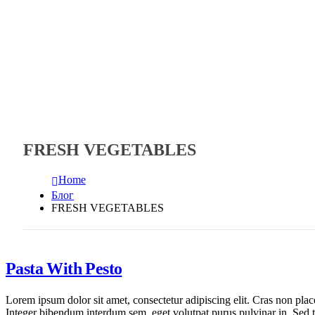
FRESH VEGETABLES
Home
Блог
FRESH VEGETABLES
Pasta With Pesto
Lorem ipsum dolor sit amet, consectetur adipiscing elit. Cras non plac
Integer bibendum interdum sem, eget volutpat purus pulvinar in. Sed tris