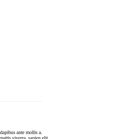
dapibus ante mollis a.
attis viverra, sapien elit