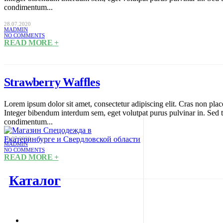
condimentum...
28.07.2020
MADMIN
NO COMMENTS
READ MORE +
Strawberry Waffles
Lorem ipsum dolor sit amet, consectetur adipiscing elit. Cras non plac
Integer bibendum interdum sem, eget volutpat purus pulvinar in. Sed tris
condimentum...
28.07.2020
MADMIN
NO COMMENTS
READ MORE +
Каталог
Спецодежда