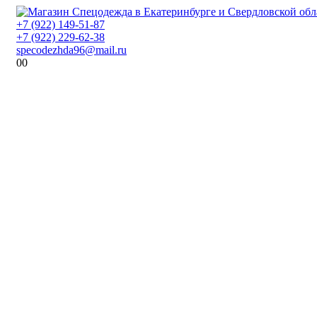
+7 (922) 149-51-87
+7 (922) 229-62-38
specodezhda96@mail.ru
0
0