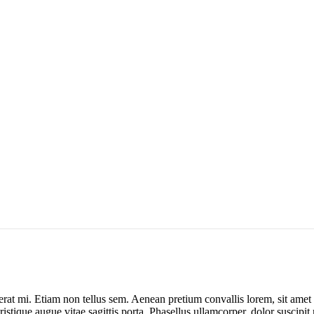
erat mi. Etiam non tellus sem. Aenean pretium convallis lorem, sit amet 
tique augue vitae sagittis porta. Phasellus ullamcorper, dolor suscipit m