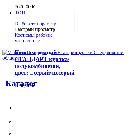
7620,00
₽
ТОП
Этот
Выберите параметры
товар
Быстрый просмотр
имеет
Костюмы рабочие
несколько
утепленные
вариаций.
Опции
Костюм зимний
можно
СТАНДАРТ куртка/
выбрать
полукомбинезон,
на
цвет: т.серый/св.серый
странице
товара.
Каталог
6000,00
₽
Спецодежда
КОСТЮМЫ РАБОЧИЕ ЛЕТНИЕ
КОСТЮМЫ РАБОЧИЕ УТЕПЛЕННЫЕ