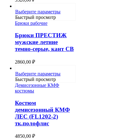
товара.
Этот
Выберите параметры
товар
Быстрый просмотр
имеет
Брюки рабочие
несколько
вариаций.
Брюки ПРЕСТИЖ
Опции
мужские летние
можно
темно-серые, кант СВ
выбрать
на
странице
2860,00
₽
товара.
Этот
Выберите параметры
товар
Быстрый просмотр
имеет
Демисезонные КМФ
несколько
костюмы
вариаций.
Опции
Костюм
можно
демисезонный КМФ
выбрать
ЛЕС (FL1202-2)
на
тк.полофлис
странице
товара.
4850,00
₽