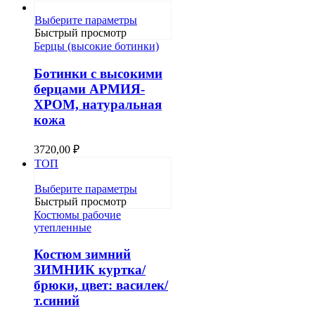
Этот
Выберите параметры
товар
Быстрый просмотр
имеет
Берцы (высокие ботинки)
несколько
вариаций.
Ботинки с высокими
Опции
берцами АРМИЯ-
можно
ХРОМ, натуральная
выбрать
кожа
на
странице
товара.
3720,00
₽
ТОП
Этот
Выберите параметры
товар
Быстрый просмотр
имеет
Костюмы рабочие
несколько
утепленные
вариаций.
Опции
Костюм зимний
можно
ЗИМНИК куртка/
выбрать
брюки, цвет: василек/
на
т.синий
странице
товара.