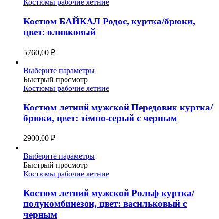
имеет
Костюмы рабочие летние
несколько
вариаций.
Костюм БАЙКАЛ Родос, куртка/брюки,
Опции
цвет: оливковый
можно
выбрать
5760,00
₽
на
странице
Этот
Выберите параметры
товара.
товар
Быстрый просмотр
имеет
Костюмы рабочие летние
несколько
вариаций.
Костюм летний мужской Передовик куртка/
Опции
брюки, цвет: тёмно-серый с черным
можно
выбрать
2900,00
₽
на
странице
Этот
Выберите параметры
товара.
товар
Быстрый просмотр
имеет
Костюмы рабочие летние
несколько
вариаций.
Костюм летний мужской Рольф куртка/
Опции
полукомбинезон, цвет: васильковый с
можно
черным
выбрать