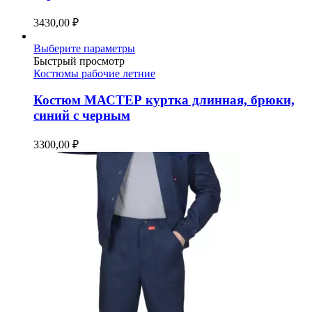
на
3430,00
₽
странице
товара.
Этот
Выберите параметры
товар
Быстрый просмотр
имеет
Костюмы рабочие летние
несколько
вариаций.
Костюм МАСТЕР куртка длинная, брюки,
Опции
синий с черным
можно
выбрать
3300,00
₽
на
странице
товара.