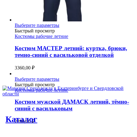
Этот
Выберите параметры
товар
Быстрый просмотр
имеет
Костюмы рабочие летние
несколько
вариаций.
Костюм МАСТЕР летний: куртка, брюки,
Опции
темно-синий с васильковой отделкой
можно
выбрать
3360,00
₽
на
странице
Этот
Выберите параметры
товара.
товар
Быстрый просмотр
имеет
Костюмы рабочие летние
несколько
вариаций.
Костюм мужской ДАМАСК летний, тёмно-
Опции
синий с васильковым
можно
Каталог
выбрать
2200,00
₽
на
странице
товара.