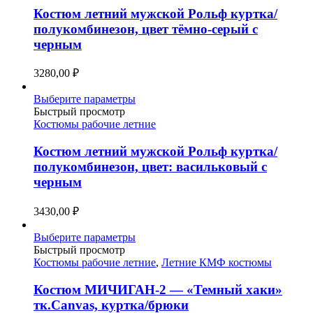
вариаций.
Костюм летний мужской Рольф куртка/
Опции
полукомбинезон, цвет тёмно-серый с
можно
черным
выбрать
на
3280,00
₽
странице
товара.
Этот
Выберите параметры
товар
Быстрый просмотр
имеет
Костюмы рабочие летние
несколько
вариаций.
Костюм летний мужской Рольф куртка/
Опции
полукомбинезон, цвет: васильковый с
можно
черным
выбрать
на
3430,00
₽
странице
товара.
Этот
Выберите параметры
товар
Быстрый просмотр
имеет
Костюмы рабочие летние
,
Летние КМФ костюмы
несколько
вариаций.
Костюм МИЧИГАН-2 — «Темный хаки»
Опции
тк.Canvas, куртка/брюки
можно