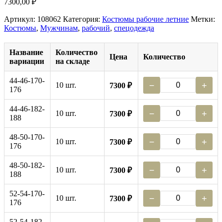
7300,00
₽
Артикул:
108062
Категория:
Костюмы рабочие летние
Метки:
Костюмы
,
Мужчинам
,
рабочий
,
спецодежда
Название
Количество
Цена
Количество
вариации
на складе
44-46-170-
10 шт.
−
+
7300 ₽
176
44-46-182-
10 шт.
−
+
7300 ₽
188
48-50-170-
10 шт.
−
+
7300 ₽
176
48-50-182-
10 шт.
−
+
7300 ₽
188
52-54-170-
10 шт.
−
+
7300 ₽
176
52-54-182-