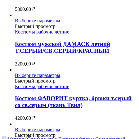
выбрать
5800,00
₽
на
странице
Этот
Выберите параметры
товара.
товар
Быстрый просмотр
имеет
Костюмы рабочие летние
несколько
вариаций.
Костюм мужской ДАМАСК летний
Опции
Т.СЕРЫЙ/СВ.СЕРЫЙ/КРАСНЫЙ
можно
выбрать
2200,00
₽
на
странице
Этот
Выберите параметры
товара.
товар
Быстрый просмотр
имеет
Костюмы рабочие летние
несколько
вариаций.
Костюм ФАВОРИТ куртка, брюки т.серый
Опции
со св.серым (ткань Твил)
можно
выбрать
4200,00
₽
на
странице
Этот
Выберите параметры
товара.
товар
Быстрый просмотр