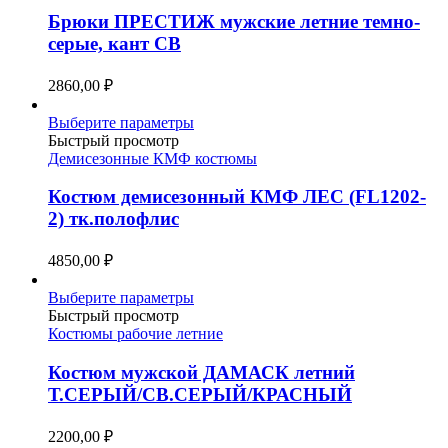
вариаций.
Брюки ПРЕСТИЖ мужские летние темно-
Опции
серые, кант СВ
можно
выбрать
2860,00
₽
на
странице
Этот
Выберите параметры
товара.
товар
Быстрый просмотр
имеет
Демисезонные КМФ костюмы
несколько
вариаций.
Костюм демисезонный КМФ ЛЕС (FL1202-
Опции
2) тк.полофлис
можно
выбрать
4850,00
₽
на
странице
Этот
Выберите параметры
товара.
товар
Быстрый просмотр
имеет
Костюмы рабочие летние
несколько
вариаций.
Костюм мужской ДАМАСК летний
Опции
Т.СЕРЫЙ/СВ.СЕРЫЙ/КРАСНЫЙ
можно
выбрать
2200,00
₽
на