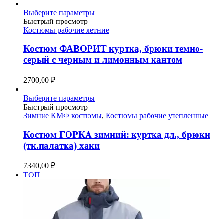
странице
Этот
Выберите параметры
товара.
товар
Быстрый просмотр
имеет
Костюмы рабочие летние
несколько
вариаций.
Костюм ФАВОРИТ куртка, брюки темно-
Опции
серый с черным и лимонным кантом
можно
выбрать
2700,00
₽
на
странице
Этот
Выберите параметры
товара.
товар
Быстрый просмотр
имеет
Зимние КМФ костюмы
,
Костюмы рабочие утепленные
несколько
вариаций.
Костюм ГОРКА зимний: куртка дл., брюки
Опции
(тк.палатка) хаки
можно
выбрать
7340,00
₽
на
ТОП
странице
товара.