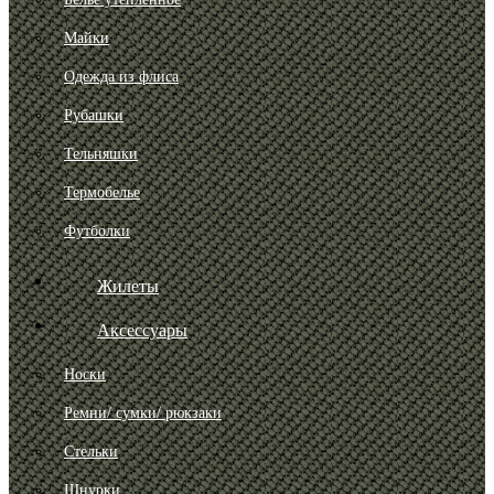
Майки
Одежда из флиса
Рубашки
Тельняшки
Термобелье
Футболки
Жилеты
Аксессуары
Носки
Ремни/ сумки/ рюкзаки
Стельки
Шнурки