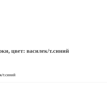
, цвет: василек/т.синий
к/т.синий