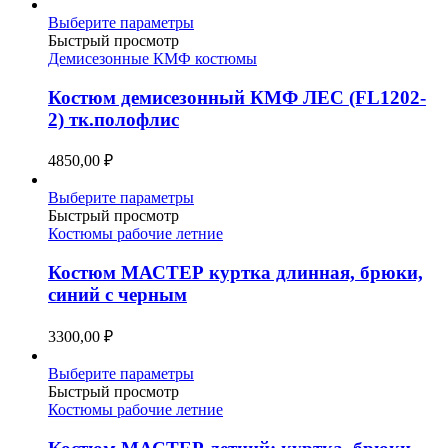
Этот
Выберите параметры
товар
Быстрый просмотр
имеет
Демисезонные КМФ костюмы
несколько
вариаций.
Костюм демисезонный КМФ ЛЕС (FL1202-
Опции
2) тк.полофлис
можно
выбрать
4850,00
₽
на
странице
Этот
Выберите параметры
товара.
товар
Быстрый просмотр
имеет
Костюмы рабочие летние
несколько
вариаций.
Костюм МАСТЕР куртка длинная, брюки,
Опции
синий с черным
можно
выбрать
3300,00
₽
на
странице
Этот
Выберите параметры
товара.
товар
Быстрый просмотр
имеет
Костюмы рабочие летние
несколько
вариаций.