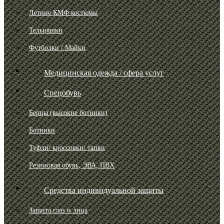
Летние КМФ костюмы
Тельняшки
Футболки / Майки
Медицинская одежда / сфера услуг
Спецобувь
Берцы (высокие ботинки)
Ботинки
Туфли/ кроссовки/ тапки
Резиновая обувь, ЭВА, ПВХ
Средства индивидуальной защиты
Защита глаз и лица