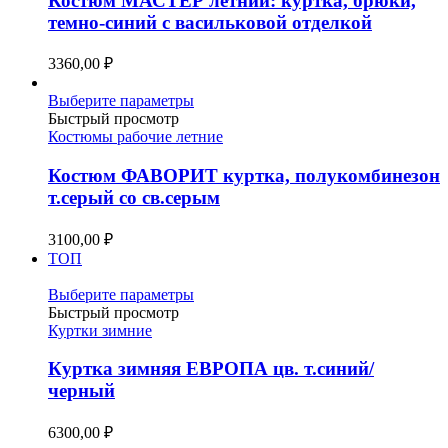
Костюм МАСТЕР летний: куртка, брюки,
Опции
темно-синий с васильковой отделкой
можно
выбрать
3360,00
₽
на
странице
Этот
Выберите параметры
товара.
товар
Быстрый просмотр
имеет
Костюмы рабочие летние
несколько
вариаций.
Костюм ФАВОРИТ куртка, полукомбинезон
Опции
т.серый со св.серым
можно
выбрать
3100,00
₽
на
ТОП
странице
товара.
Этот
Выберите параметры
товар
Быстрый просмотр
имеет
Куртки зимние
несколько
вариаций.
Куртка зимняя ЕВРОПА цв. т.синий/
Опции
черный
можно
выбрать
6300,00
₽
на