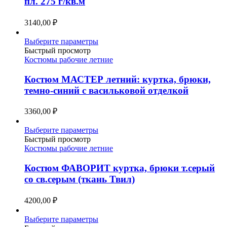
пл. 275 г/кв.м
можно
выбрать
3140,00
₽
на
странице
Этот
Выберите параметры
товара.
товар
Быстрый просмотр
имеет
Костюмы рабочие летние
несколько
вариаций.
Костюм МАСТЕР летний: куртка, брюки,
Опции
темно-синий с васильковой отделкой
можно
выбрать
3360,00
₽
на
странице
Этот
Выберите параметры
товара.
товар
Быстрый просмотр
имеет
Костюмы рабочие летние
несколько
вариаций.
Костюм ФАВОРИТ куртка, брюки т.серый
Опции
со св.серым (ткань Твил)
можно
выбрать
4200,00
₽
на
странице
Этот
Выберите параметры
товара.