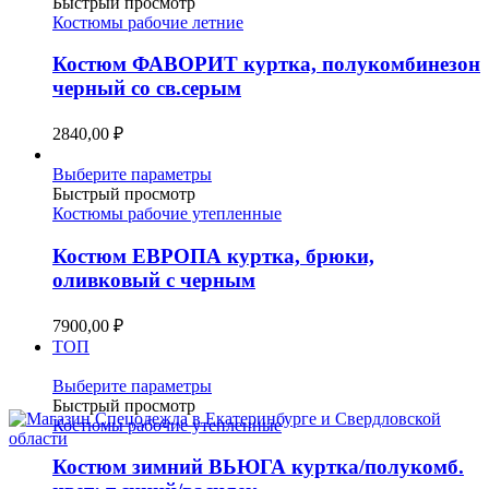
товар
Быстрый просмотр
имеет
Костюмы рабочие летние
несколько
вариаций.
Костюм ФАВОРИТ куртка, полукомбинезон
Опции
черный со св.серым
можно
выбрать
2840,00
₽
на
странице
Этот
Выберите параметры
товара.
товар
Быстрый просмотр
имеет
Костюмы рабочие утепленные
несколько
вариаций.
Костюм ЕВРОПА куртка, брюки,
Опции
оливковый с черным
можно
выбрать
7900,00
₽
на
ТОП
странице
товара.
Этот
Выберите параметры
товар
Быстрый просмотр
имеет
Костюмы рабочие утепленные
несколько
вариаций.
Костюм зимний ВЬЮГА куртка/полукомб.
Опции