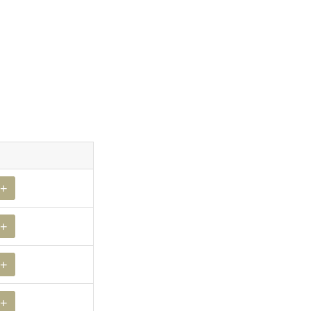
+
+
+
+