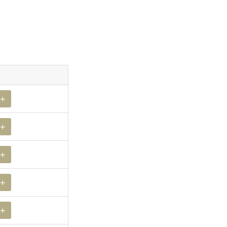
+
+
+
+
+