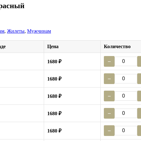
красный
ам
,
Жилеты
,
Мужчинам
аде
Цена
Количество
−
1680 ₽
−
1680 ₽
−
1680 ₽
−
1680 ₽
−
1680 ₽