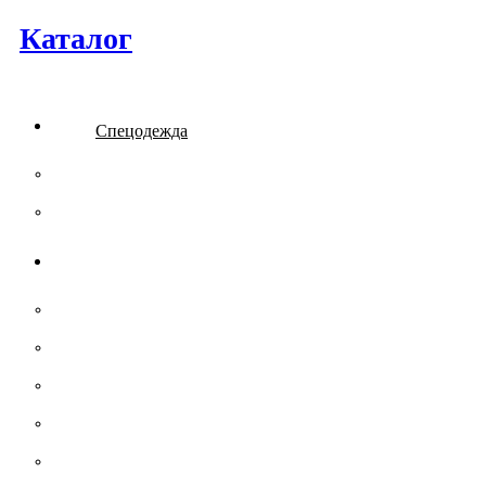
Каталог
Спецодежда
Костюмы рабочие летние
Костюмы рабочие утепленные
Камуфляжная одежда
Демисезонные КМФ костюмы
Зимние КМФ костюмы
Летние КМФ костюмы
Тельняшки
Футболки / Майки