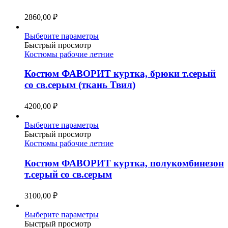
можно
выбрать
2860,00
₽
на
странице
Этот
Выберите параметры
товара.
товар
Быстрый просмотр
имеет
Костюмы рабочие летние
несколько
вариаций.
Костюм ФАВОРИТ куртка, брюки т.серый
Опции
со св.серым (ткань Твил)
можно
выбрать
4200,00
₽
на
странице
Этот
Выберите параметры
товара.
товар
Быстрый просмотр
имеет
Костюмы рабочие летние
несколько
вариаций.
Костюм ФАВОРИТ куртка, полукомбинезон
Опции
т.серый со св.серым
можно
выбрать
3100,00
₽
на
странице
Этот
Выберите параметры
товара.
товар
Быстрый просмотр