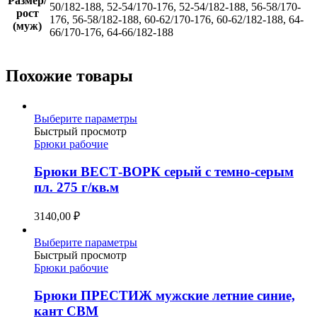
Размер/
50/182-188, 52-54/170-176, 52-54/182-188, 56-58/170-
рост
176, 56-58/182-188, 60-62/170-176, 60-62/182-188, 64-
(муж)
66/170-176, 64-66/182-188
Похожие товары
Этот
Выберите параметры
товар
Быстрый просмотр
имеет
Брюки рабочие
несколько
вариаций.
Брюки ВЕСТ-ВОРК серый с темно-серым
Опции
пл. 275 г/кв.м
можно
выбрать
3140,00
₽
на
странице
Этот
Выберите параметры
товара.
товар
Быстрый просмотр
имеет
Брюки рабочие
несколько
вариаций.
Брюки ПРЕСТИЖ мужские летние синие,
Опции
кант СВМ