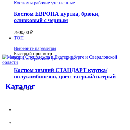
имеет
Костюмы рабочие утепленные
несколько
вариаций.
Костюм ЕВРОПА куртка, брюки,
Опции
оливковый с черным
можно
выбрать
7900,00
₽
на
ТОП
странице
товара.
Этот
Выберите параметры
товар
Быстрый просмотр
имеет
Костюмы рабочие утепленные
несколько
вариаций.
Костюм зимний СТАНДАРТ куртка/
Опции
полукомбинезон, цвет: т.серый/св.серый
можно
Каталог
выбрать
6000,00
₽
на
странице
товара.
Спецодежда
Костюмы рабочие летние