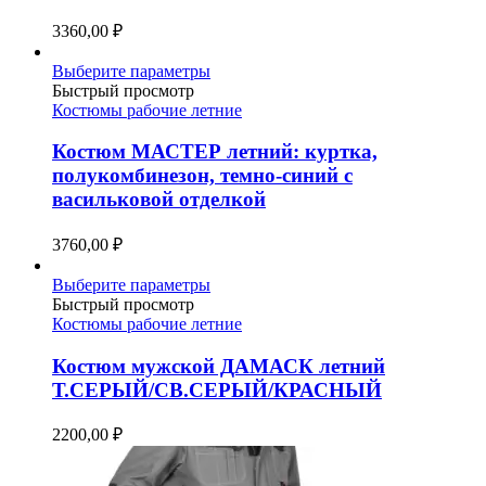
выбрать
3360,00
₽
на
странице
Этот
Выберите параметры
товара.
товар
Быстрый просмотр
имеет
Костюмы рабочие летние
несколько
вариаций.
Костюм МАСТЕР летний: куртка,
Опции
полукомбинезон, темно-синий с
можно
васильковой отделкой
выбрать
на
3760,00
₽
странице
товара.
Этот
Выберите параметры
товар
Быстрый просмотр
имеет
Костюмы рабочие летние
несколько
вариаций.
Костюм мужской ДАМАСК летний
Опции
Т.СЕРЫЙ/СВ.СЕРЫЙ/КРАСНЫЙ
можно
выбрать
2200,00
₽
на
странице
товара.