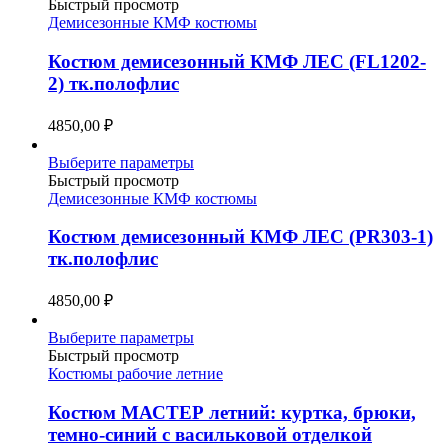
товар
Быстрый просмотр
имеет
Демисезонные КМФ костюмы
несколько
вариаций.
Костюм демисезонный КМФ ЛЕС (FL1202-
Опции
2) тк.полофлис
можно
выбрать
4850,00
₽
на
странице
Этот
Выберите параметры
товара.
товар
Быстрый просмотр
имеет
Демисезонные КМФ костюмы
несколько
вариаций.
Костюм демисезонный КМФ ЛЕС (PR303-1)
Опции
тк.полофлис
можно
выбрать
4850,00
₽
на
странице
Этот
Выберите параметры
товара.
товар
Быстрый просмотр
имеет
Костюмы рабочие летние
несколько
вариаций.
Костюм МАСТЕР летний: куртка, брюки,
Опции
темно-синий с васильковой отделкой
можно