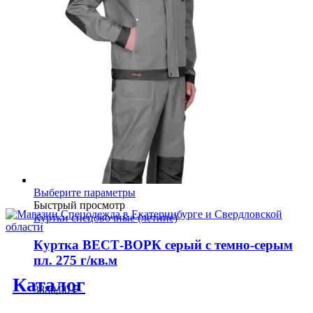
Этот
Выберите параметры
товар
Быстрый просмотр
имеет
Куртки спецовочные (летние)
несколько
вариаций.
Куртка ВЕСТ-ВОРК серый с темно-серым
Опции
пл. 275 г/кв.м
можно
Каталог
выбрать
3880,00
₽
на
странице