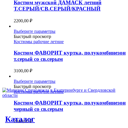
вариаций.
Костюм мужской ДАМАСК летний
Опции
Т.СЕРЫЙ/СВ.СЕРЫЙ/КРАСНЫЙ
можно
выбрать
2200,00
₽
на
странице
Этот
Выберите параметры
товара.
товар
Быстрый просмотр
имеет
Костюмы рабочие летние
несколько
вариаций.
Костюм ФАВОРИТ куртка, полукомбинезон
Опции
т.серый со св.серым
можно
выбрать
3100,00
₽
на
странице
Этот
Выберите параметры
товара.
товар
Быстрый просмотр
имеет
Костюмы рабочие летние
несколько
вариаций.
Костюм ФАВОРИТ куртка, полукомбинезон
Опции
черный со св.серым
можно
Каталог
выбрать
2840,00
₽
на
странице