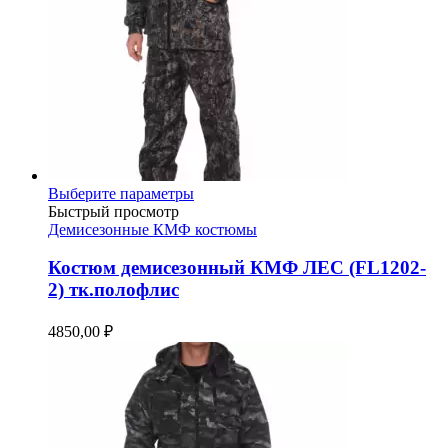
Этот
Выберите параметры
товар
Быстрый просмотр
имеет
Демисезонные КМФ костюмы
несколько
вариаций.
Костюм демисезонный КМФ ЛЕС (FL1202-
Опции
2) тк.полофлис
можно
выбрать
4850,00
₽
на
странице
товара.