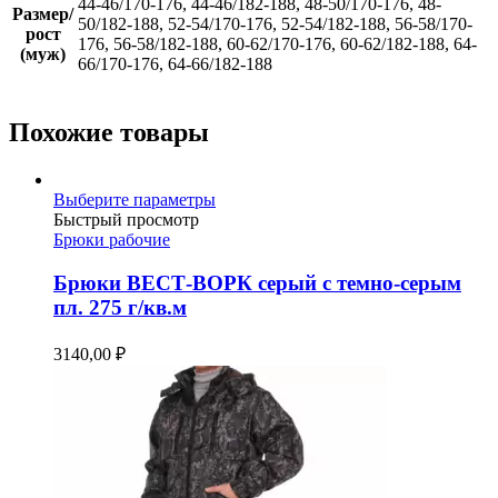
44-46/170-176, 44-46/182-188, 48-50/170-176, 48-
Размер/
50/182-188, 52-54/170-176, 52-54/182-188, 56-58/170-
рост
176, 56-58/182-188, 60-62/170-176, 60-62/182-188, 64-
(муж)
66/170-176, 64-66/182-188
Похожие товары
Этот
Выберите параметры
товар
Быстрый просмотр
имеет
Брюки рабочие
несколько
вариаций.
Брюки ВЕСТ-ВОРК серый с темно-серым
Опции
пл. 275 г/кв.м
можно
выбрать
3140,00
₽
на
странице
товара.