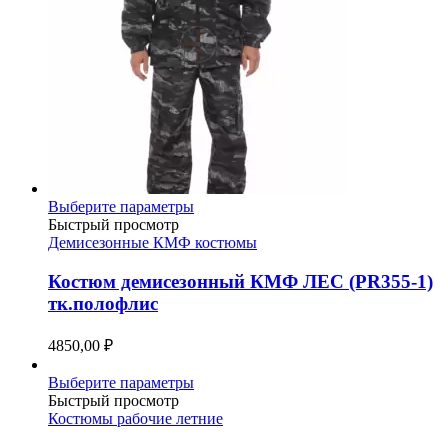
Этот
Выберите параметры
товар
Быстрый просмотр
имеет
Демисезонные КМФ костюмы
несколько
вариаций.
Костюм демисезонный КМФ ЛЕС (PR355-1)
Опции
тк.полофлис
можно
выбрать
4850,00
₽
на
странице
Этот
Выберите параметры
товара.
товар
Быстрый просмотр
имеет
Костюмы рабочие летние
несколько