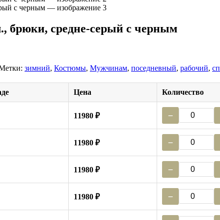
, брюки, средне-серый с черным
Метки:
зимний
,
Костюмы
,
Мужчинам
,
поседневный
,
рабочий
,
с
аде
Цена
Количество
−
11980 ₽
−
11980 ₽
−
11980 ₽
−
11980 ₽