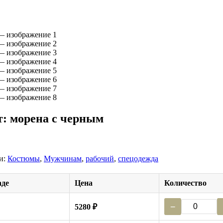
: морена с черным
и:
Костюмы
,
Мужчинам
,
рабочий
,
спецодежда
аде
Цена
Количество
−
5280 ₽