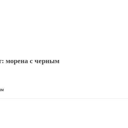
: морена с черным
ым