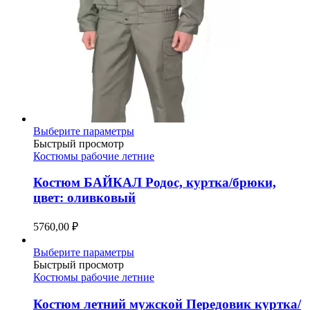
Этот
Выберите параметры
товар
Быстрый просмотр
имеет
Костюмы рабочие летние
несколько
вариаций.
Костюм БАЙКАЛ Родос, куртка/брюки,
Опции
цвет: оливковый
можно
выбрать
5760,00
₽
на
странице
Этот
Выберите параметры
товара.
товар
Быстрый просмотр
имеет
Костюмы рабочие летние
несколько
вариаций.
Костюм летний мужской Передовик куртка/