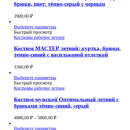
Опции
брюки, цвет: тёмно-серый с черным
можно
выбрать
2900,00
₽
на
странице
Этот
Выберите параметры
товара.
товар
Быстрый просмотр
имеет
Костюмы рабочие летние
несколько
вариаций.
Костюм МАСТЕР летний: куртка, брюки,
Опции
темно-синий с васильковой отделкой
можно
выбрать
3360,00
₽
на
странице
Этот
Выберите параметры
товара.
товар
Быстрый просмотр
имеет
Костюмы рабочие летние
несколько
вариаций.
Костюм мужской Оптимальный летний с
Опции
брюками тёмно-синий, серый
можно
выбрать
4880,00
₽
–
5860,00
₽
на
странице
Этот
Выберите параметры
товара.