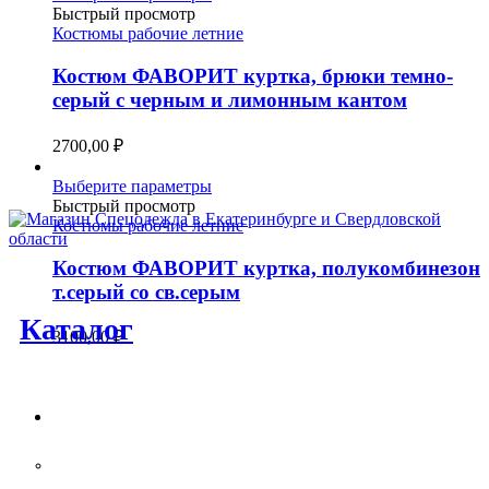
товар
Быстрый просмотр
имеет
Костюмы рабочие летние
несколько
вариаций.
Костюм ФАВОРИТ куртка, брюки темно-
Опции
серый с черным и лимонным кантом
можно
выбрать
2700,00
₽
на
странице
Этот
Выберите параметры
товара.
товар
Быстрый просмотр
имеет
Костюмы рабочие летние
несколько
вариаций.
Костюм ФАВОРИТ куртка, полукомбинезон
Опции
т.серый со св.серым
можно
Каталог
выбрать
3100,00
₽
на
странице
товара.
Спецодежда
Костюмы рабочие летние