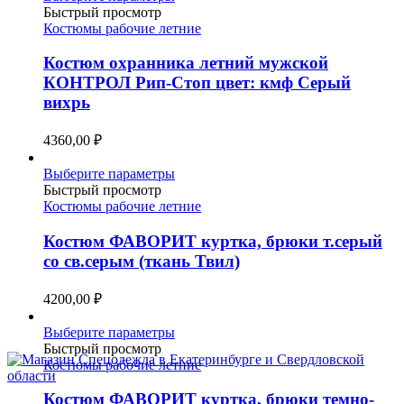
товар
Быстрый просмотр
имеет
Костюмы рабочие летние
несколько
вариаций.
Костюм охранника летний мужской
Опции
КОНТРОЛ Рип-Стоп цвет: кмф Серый
можно
вихрь
выбрать
на
4360,00
₽
странице
товара.
Этот
Выберите параметры
товар
Быстрый просмотр
имеет
Костюмы рабочие летние
несколько
вариаций.
Костюм ФАВОРИТ куртка, брюки т.серый
Опции
со св.серым (ткань Твил)
можно
выбрать
4200,00
₽
на
странице
Этот
Выберите параметры
товара.
товар
Быстрый просмотр
имеет
Костюмы рабочие летние
несколько
вариаций.
Костюм ФАВОРИТ куртка, брюки темно-