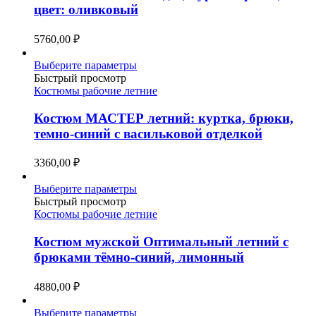
Опции
цвет: оливковый
можно
выбрать
5760,00
₽
на
странице
Этот
Выберите параметры
товара.
товар
Быстрый просмотр
имеет
Костюмы рабочие летние
несколько
вариаций.
Костюм МАСТЕР летний: куртка, брюки,
Опции
темно-синий с васильковой отделкой
можно
выбрать
3360,00
₽
на
странице
Этот
Выберите параметры
товара.
товар
Быстрый просмотр
имеет
Костюмы рабочие летние
несколько
вариаций.
Костюм мужской Оптимальный летний с
Опции
брюками тёмно-синий, лимонный
можно
выбрать
4880,00
₽
на
странице
Этот
Выберите параметры
товара.