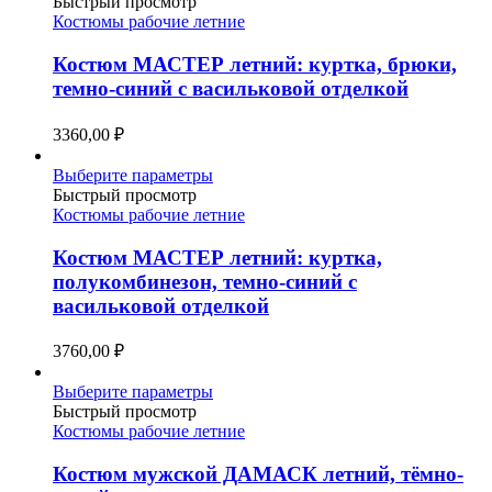
товар
Быстрый просмотр
имеет
Костюмы рабочие летние
несколько
вариаций.
Костюм МАСТЕР летний: куртка, брюки,
Опции
темно-синий с васильковой отделкой
можно
выбрать
3360,00
₽
на
странице
Этот
Выберите параметры
товара.
товар
Быстрый просмотр
имеет
Костюмы рабочие летние
несколько
вариаций.
Костюм МАСТЕР летний: куртка,
Опции
полукомбинезон, темно-синий с
можно
васильковой отделкой
выбрать
на
3760,00
₽
странице
товара.
Этот
Выберите параметры
товар
Быстрый просмотр
имеет
Костюмы рабочие летние
несколько
вариаций.
Костюм мужской ДАМАСК летний, тёмно-
Опции