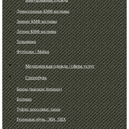
Демисезонные КМФ костюмы
Зимние КМФ костюмы
Летние КМФ костюмы
Тельняшки
Футболки / Майки
Медицинская одежда / сфера услуг
Спецобувь
Берцы (высокие ботинки)
Ботинки
Туфли/ кроссовки/ тапки
Резиновая обувь, ЭВА, ПВХ