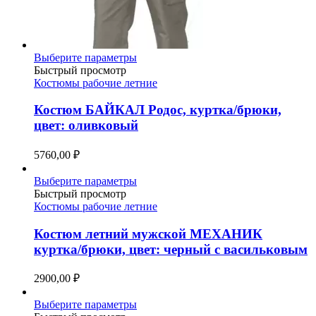
Этот
Выберите параметры
товар
Быстрый просмотр
имеет
Костюмы рабочие летние
несколько
вариаций.
Костюм БАЙКАЛ Родос, куртка/брюки,
Опции
цвет: оливковый
можно
выбрать
5760,00
₽
на
странице
Этот
Выберите параметры
товара.
товар
Быстрый просмотр
имеет
Костюмы рабочие летние
несколько
вариаций.
Костюм летний мужской МЕХАНИК
Опции
куртка/брюки, цвет: черный с васильковым
можно
выбрать
2900,00
₽
на
странице
Этот
Выберите параметры
товара.