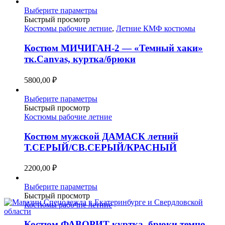
товара.
Этот
Выберите параметры
товар
Быстрый просмотр
имеет
Костюмы рабочие летние
,
Летние КМФ костюмы
несколько
вариаций.
Костюм МИЧИГАН-2 — «Темный хаки»
Опции
тк.Canvas, куртка/брюки
можно
выбрать
5800,00
₽
на
странице
Этот
Выберите параметры
товара.
товар
Быстрый просмотр
имеет
Костюмы рабочие летние
несколько
вариаций.
Костюм мужской ДАМАСК летний
Опции
Т.СЕРЫЙ/СВ.СЕРЫЙ/КРАСНЫЙ
можно
выбрать
2200,00
₽
на
странице
Этот
Выберите параметры
товара.
товар
Быстрый просмотр
имеет
Костюмы рабочие летние
несколько
вариаций.
Костюм ФАВОРИТ куртка, брюки темно-