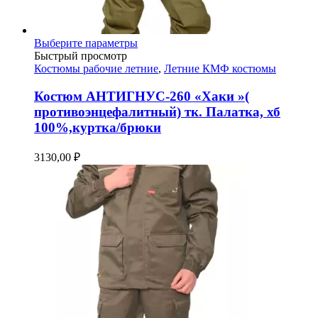
Этот
Выберите параметры
товар
Быстрый просмотр
имеет
Костюмы рабочие летние
,
Летние КМФ костюмы
несколько
вариаций.
Костюм АНТИГНУС-260 «Хаки »(
Опции
противоэнцефалитный) тк. Палатка, хб
можно
100%,куртка/брюки
выбрать
на
3130,00
₽
странице
товара.