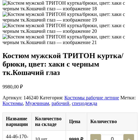
Костюм мужской ТРИТОН куртка/
брюки, цвет: хаки с черным
тк.Кошачий глаз
9980,00
₽
Артикул:
146240
Категория:
Костюмы рабочие летние
Метки:
Костюмы
,
Мужчинам
,
рабочий
,
спецодежда
Название
Количество
Цена
Количество
вариации
на складе
44-46-170-
10 шт.
−
+
9980 ₽