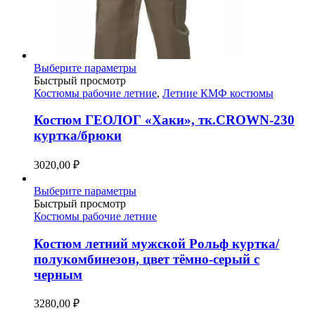
Этот
Выберите параметры
товар
Быстрый просмотр
имеет
Костюмы рабочие летние
,
Летние КМФ костюмы
несколько
вариаций.
Костюм ГЕОЛОГ «Хаки», тк.CROWN-230
Опции
куртка/брюки
можно
выбрать
3020,00
₽
на
странице
Этот
Выберите параметры
товара.
товар
Быстрый просмотр
имеет
Костюмы рабочие летние
несколько
вариаций.
Костюм летний мужской Рольф куртка/
Опции
полукомбинезон, цвет тёмно-серый с
можно
черным
выбрать
на
3280,00
₽
странице