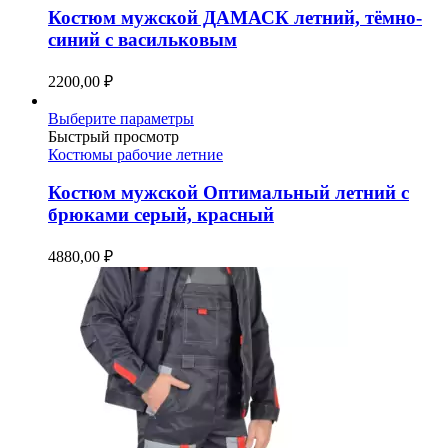
вариаций.
Костюм мужской ДАМАСК летний, тёмно-
Опции
синий с васильковым
можно
выбрать
2200,00
₽
на
странице
Этот
Выберите параметры
товара.
товар
Быстрый просмотр
имеет
Костюмы рабочие летние
несколько
вариаций.
Костюм мужской Оптимальный летний с
Опции
брюками серый, красный
можно
выбрать
4880,00
₽
на
странице
товара.