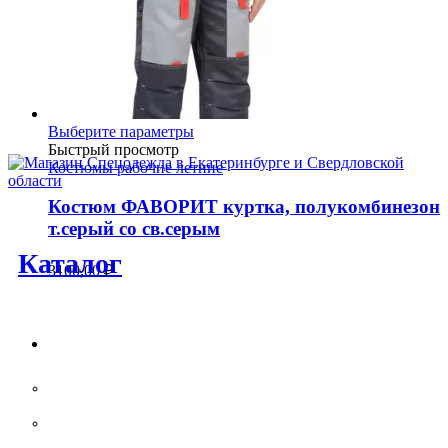
Этот
Выберите параметры
товар
Быстрый просмотр
имеет
Костюмы рабочие летние
несколько
вариаций.
Костюм ФАВОРИТ куртка, полукомбинезон
Опции
т.серый со св.серым
можно
Каталог
выбрать
3100,00
₽
на
странице
товара.
Спецодежда
Костюмы рабочие летние
Костюмы рабочие утепленные