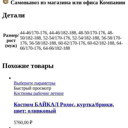
Самовывоз из магазина или офиса Компании
Детали
44-46/170-176, 44-46/182-188, 48-50/170-176, 48-
Размер/
50/182-188, 52-54/170-176, 52-54/182-188, 56-58/170-
рост
176, 56-58/182-188, 60-62/170-176, 60-62/182-188, 64-
(муж)
66/170-176, 64-66/182-188
Похожие товары
Этот
Выберите параметры
товар
Быстрый просмотр
имеет
Костюмы рабочие летние
несколько
вариаций.
Костюм БАЙКАЛ Родос, куртка/брюки,
Опции
цвет: оливковый
можно
выбрать
5760,00
₽
на