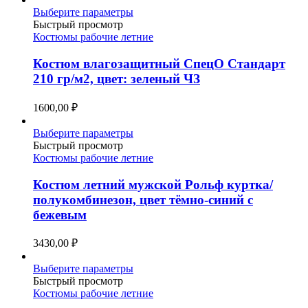
странице
Этот
Выберите параметры
товара.
товар
Быстрый просмотр
имеет
Костюмы рабочие летние
несколько
вариаций.
Костюм влагозащитный СпецО Стандарт
Опции
210 гр/м2, цвет: зеленый ЧЗ
можно
выбрать
1600,00
₽
на
странице
Этот
Выберите параметры
товара.
товар
Быстрый просмотр
имеет
Костюмы рабочие летние
несколько
вариаций.
Костюм летний мужской Рольф куртка/
Опции
полукомбинезон, цвет тёмно-синий с
можно
бежевым
выбрать
на
3430,00
₽
странице
товара.
Этот
Выберите параметры
товар
Быстрый просмотр
имеет
Костюмы рабочие летние
несколько