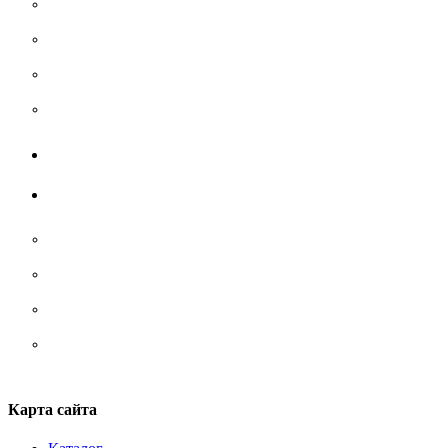
Рубашки
Тельняшки
Термобелье
Футболки
Жилеты
Аксессуары
Носки
Ремни/ сумки/ рюкзаки
Стельки
Шнурки
Карта сайта