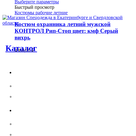
Этот
Выберите параметры
товара.
товар
Быстрый просмотр
имеет
Костюмы рабочие летние
несколько
вариаций.
Костюм охранника летний мужской
Опции
КОНТРОЛ Рип-Стоп цвет: кмф Серый
можно
вихрь
выбрать
на
Каталог
4360,00
₽
странице
товара.
Спецодежда
Костюмы рабочие летние
Костюмы рабочие утепленные
Камуфляжная одежда
Демисезонные КМФ костюмы
Зимние КМФ костюмы