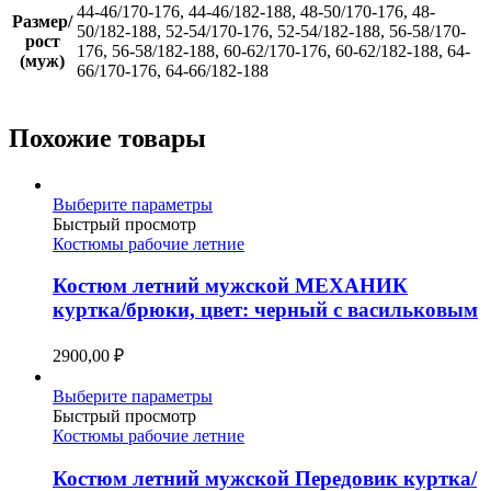
44-46/170-176, 44-46/182-188, 48-50/170-176, 48-
Размер/
50/182-188, 52-54/170-176, 52-54/182-188, 56-58/170-
рост
176, 56-58/182-188, 60-62/170-176, 60-62/182-188, 64-
(муж)
66/170-176, 64-66/182-188
Похожие товары
Этот
Выберите параметры
товар
Быстрый просмотр
имеет
Костюмы рабочие летние
несколько
вариаций.
Костюм летний мужской МЕХАНИК
Опции
куртка/брюки, цвет: черный с васильковым
можно
выбрать
2900,00
₽
на
странице
Этот
Выберите параметры
товара.
товар
Быстрый просмотр
имеет
Костюмы рабочие летние
несколько
вариаций.
Костюм летний мужской Передовик куртка/