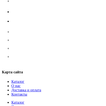
Футболки
Жилеты
Аксессуары
Носки
Ремни/ сумки/ рюкзаки
Стельки
Шнурки
Карта сайта
Каталог
О нас
Доставка и оплата
Контакты
Каталог