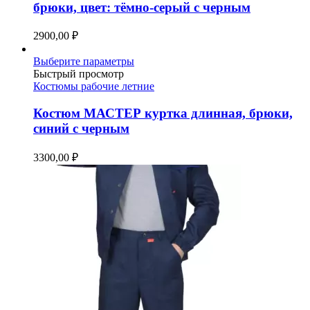
Опции
брюки, цвет: тёмно-серый с черным
можно
выбрать
2900,00
₽
на
странице
Этот
Выберите параметры
товара.
товар
Быстрый просмотр
имеет
Костюмы рабочие летние
несколько
вариаций.
Костюм МАСТЕР куртка длинная, брюки,
Опции
синий с черным
можно
выбрать
3300,00
₽
на
странице
товара.