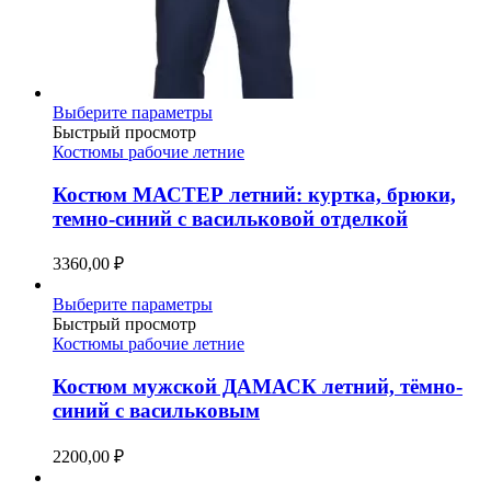
Этот
Выберите параметры
товар
Быстрый просмотр
имеет
Костюмы рабочие летние
несколько
вариаций.
Костюм МАСТЕР летний: куртка, брюки,
Опции
темно-синий с васильковой отделкой
можно
выбрать
3360,00
₽
на
странице
Этот
Выберите параметры
товара.
товар
Быстрый просмотр
имеет
Костюмы рабочие летние
несколько
вариаций.
Костюм мужской ДАМАСК летний, тёмно-
Опции
синий с васильковым
можно
выбрать
2200,00
₽
на
странице