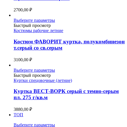
можно
выбрать
2700,00
₽
на
странице
Этот
Выберите параметры
товара.
товар
Быстрый просмотр
имеет
Костюмы рабочие летние
несколько
вариаций.
Костюм ФАВОРИТ куртка, полукомбинезон
Опции
т.серый со св.серым
можно
выбрать
3100,00
₽
на
странице
Этот
Выберите параметры
товара.
товар
Быстрый просмотр
имеет
Куртки спецовочные (летние)
несколько
вариаций.
Куртка ВЕСТ-ВОРК серый с темно-серым
Опции
пл. 275 г/кв.м
можно
выбрать
3880,00
₽
на
ТОП
странице
товара.
Этот
Выберите параметры