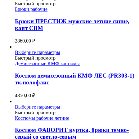
товар
Быстрый просмотр
имеет
Брюки рабочие
несколько
вариаций.
Брюки ПРЕСТИЖ мужские летние синие,
Опции
кант СВМ
можно
выбрать
2860,00
₽
на
странице
Этот
Выберите параметры
товара.
товар
Быстрый просмотр
имеет
Демисезонные КМФ костюмы
несколько
вариаций.
Костюм демисезонный КМФ ЛЕС (PR303-1)
Опции
тк.полофлис
можно
выбрать
4850,00
₽
на
странице
Этот
Выберите параметры
товара.
товар
Быстрый просмотр
имеет
Костюмы рабочие летние
несколько
вариаций.
Костюм ФАВОРИТ куртка, брюки темно-
Опции
серый со светло-серым