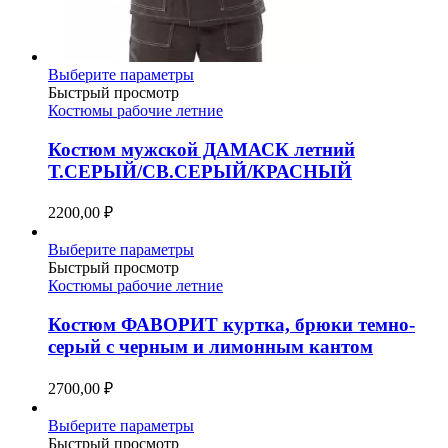
Этот
Выберите параметры
товар
Быстрый просмотр
имеет
Костюмы рабочие летние
несколько
вариаций.
Костюм мужской ДАМАСК летний
Опции
Т.СЕРЫЙ/СВ.СЕРЫЙ/КРАСНЫЙ
можно
выбрать
2200,00
₽
на
странице
Этот
Выберите параметры
товара.
товар
Быстрый просмотр
имеет
Костюмы рабочие летние
несколько
вариаций.
Костюм ФАВОРИТ куртка, брюки темно-
Опции
серый с черным и лимонным кантом
можно
выбрать
2700,00
₽
на
странице
Этот
Выберите параметры
товара.
товар
Быстрый просмотр