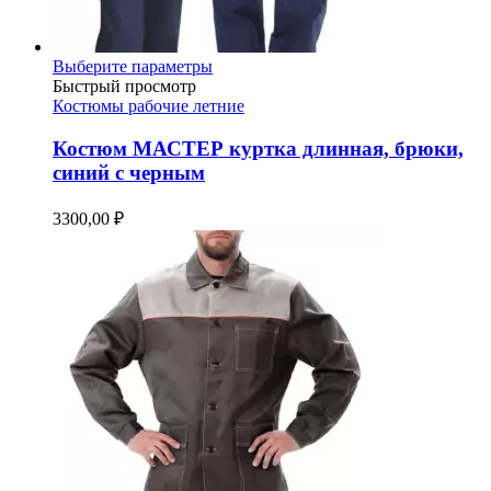
Этот
Выберите параметры
товар
Быстрый просмотр
имеет
Костюмы рабочие летние
несколько
вариаций.
Костюм МАСТЕР куртка длинная, брюки,
Опции
синий с черным
можно
выбрать
3300,00
₽
на
странице
товара.