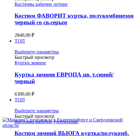
имеет
Костюмы рабочие летние
несколько
вариаций.
Костюм ФАВОРИТ куртка, полукомбинезон
Опции
черный со св.серым
можно
выбрать
2840,00
₽
на
ТОП
странице
товара.
Этот
Выберите параметры
товар
Быстрый просмотр
имеет
Куртки зимние
несколько
вариаций.
Куртка зимняя ЕВРОПА цв. т.синий/
Опции
черный
можно
выбрать
6300,00
₽
на
ТОП
странице
товара.
Этот
Выберите параметры
товар
Быстрый просмотр
имеет
Костюмы рабочие утепленные
несколько
вариаций.
Костюм зимний ВЬЮГА куртка/полукомб.