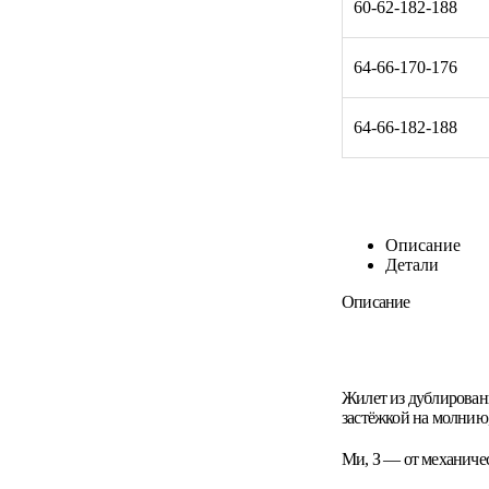
60-62-182-188
64-66-170-176
64-66-182-188
Описание
Детали
Описание
Жилет из дублированн
застёжкой на молнию
Ми, З — от механиче