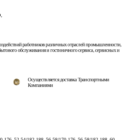
,
воздействий работников различных отраслей промышленности,
ытового обслуживания и гостиничного сервиса, сервисных и
Осуществляется доставка Транспортными
Компаниями
0-176, 52-54/182-188, 56-58/170-176, 56-58/182-188, 60-