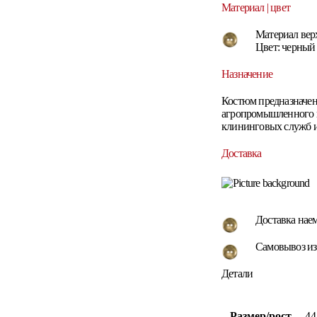
Материал | цвет
Материал верх
Цвет: черный
Назначение
Костюм предназначен
агропромышленного к
клининговых служб и 
Доставка
Доставка нае
Самовывоз из
Детали
Размер/рост
44