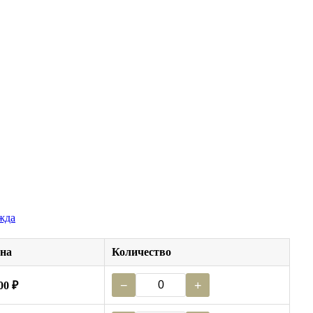
жда
на
Количество
−
+
00 ₽