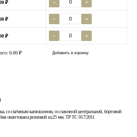
−
+
00 ₽
−
+
00 ₽
−
+
00 ₽
ого: 0.00 ₽
Добавить в корзину
й
йка, со съёмным капюшоном, со сквозной центральной, бортовой
ма окантована резинкой ш.25 мм. ТР ТС 017/2011