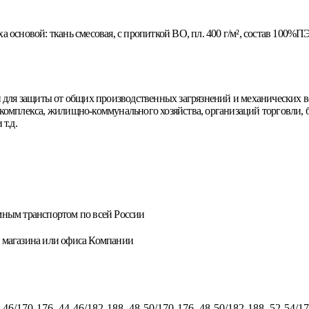
а основой: ткань смесовая, с пропиткой ВО, пл. 400 г/м², состав 100%ПЭ
 для защиты от общих производственных загрязнений и механических 
омплекса, жилищно-коммунального хозяйства, организаций торговли, б
т.д.
мным транспортом по всей России
 магазина или офиса Компании
-46/170-176, 44-46/182-188, 48-50/170-176, 48-50/182-188, 52-54/17