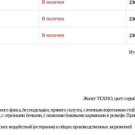
В наличии
23
В наличии
23
В наличии
23
Ит
Жилет ТЕХНО, цвет: серы
ого флиса, без подкладки, прямого силуэта, с втачным воротником сто
, с отрезными бочками, с нижними боковыми карманами в рельефе. Прой
ских воздействий (истирания) и общих производственных загрязнений