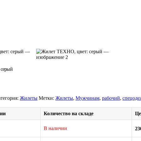
 серый
тегория:
Жилеты
Метки:
Жилеты
,
Мужчинам
,
рабочий
,
спецоде
ции
Количество на складе
Це
В наличии
23