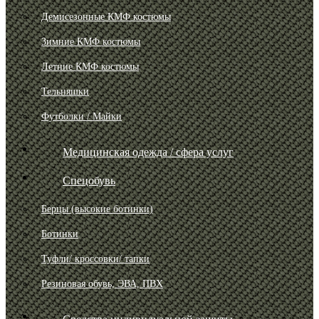
Демисезонные КМФ костюмы
Зимние КМФ костюмы
Летние КМФ костюмы
Тельняшки
Футболки / Майки
Медицинская одежда / сфера услуг
Спецобувь
Берцы (высокие ботинки)
Ботинки
Туфли/ кроссовки/ тапки
Резиновая обувь, ЭВА, ПВХ