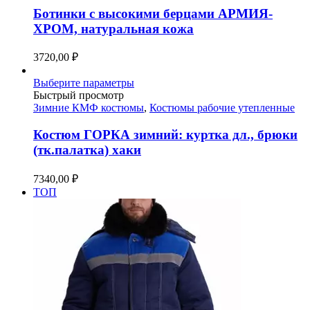
вариаций.
Ботинки с высокими берцами АРМИЯ-
Опции
ХРОМ, натуральная кожа
можно
выбрать
3720,00
₽
на
странице
Этот
Выберите параметры
товара.
товар
Быстрый просмотр
имеет
Зимние КМФ костюмы
,
Костюмы рабочие утепленные
несколько
вариаций.
Костюм ГОРКА зимний: куртка дл., брюки
Опции
(тк.палатка) хаки
можно
выбрать
7340,00
₽
на
ТОП
странице
товара.