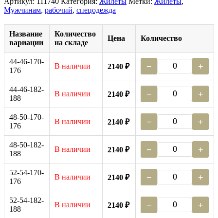
Артикул:
111740
Категория:
Жилеты
Метки:
Жилеты
,
Мужчинам
,
рабочий
,
спецодежда
Название
Количество
Цена
Количество
вариации
на складе
44-46-170-
В наличии
−
+
2140 ₽
176
44-46-182-
В наличии
−
+
2140 ₽
188
48-50-170-
В наличии
−
+
2140 ₽
176
48-50-182-
В наличии
−
+
2140 ₽
188
52-54-170-
В наличии
−
+
2140 ₽
176
52-54-182-
В наличии
−
+
2140 ₽
188