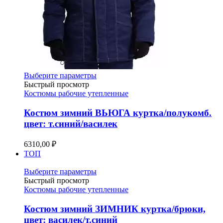
Этот
Выберите параметры
товар
Быстрый просмотр
имеет
Костюмы рабочие утепленные
несколько
вариаций.
Костюм зимний ВЬЮГА куртка/полукомб.
Опции
цвет: т.синий/василек
можно
выбрать
6310,00
₽
на
ТОП
странице
товара.
Этот
Выберите параметры
товар
Быстрый просмотр
имеет
Костюмы рабочие утепленные
несколько
вариаций.
Костюм зимний ЗИМНИК куртка/брюки,
Опции
цвет: василек/т.синий