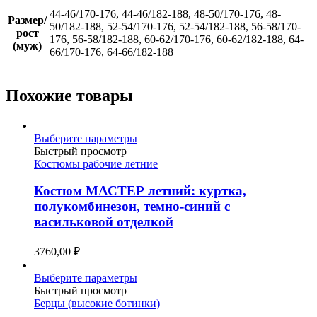
44-46/170-176, 44-46/182-188, 48-50/170-176, 48-
Размер/
50/182-188, 52-54/170-176, 52-54/182-188, 56-58/170-
рост
176, 56-58/182-188, 60-62/170-176, 60-62/182-188, 64-
(муж)
66/170-176, 64-66/182-188
Похожие товары
Этот
Выберите параметры
товар
Быстрый просмотр
имеет
Костюмы рабочие летние
несколько
вариаций.
Костюм МАСТЕР летний: куртка,
Опции
полукомбинезон, темно-синий с
можно
васильковой отделкой
выбрать
на
3760,00
₽
странице
товара.
Этот
Выберите параметры
товар
Быстрый просмотр
имеет
Берцы (высокие ботинки)
несколько