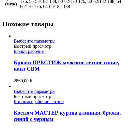
176, 56-58/182-188, 60-62/170-176, 60-62/182-188, 64-
(муж)
66/170-176, 64-66/182-188
Похожие товары
Этот
Выберите параметры
товар
Быстрый просмотр
имеет
Брюки рабочие
несколько
вариаций.
Брюки ПРЕСТИЖ мужские летние синие,
Опции
кант СВМ
можно
выбрать
2860,00
₽
на
странице
Этот
Выберите параметры
товара.
товар
Быстрый просмотр
имеет
Костюмы рабочие летние
несколько
вариаций.
Костюм МАСТЕР куртка длинная, брюки,
Опции
синий с черным
можно
выбрать