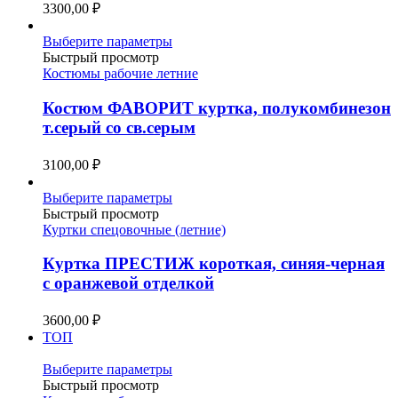
3300,00
₽
на
странице
Этот
Выберите параметры
товара.
товар
Быстрый просмотр
имеет
Костюмы рабочие летние
несколько
вариаций.
Костюм ФАВОРИТ куртка, полукомбинезон
Опции
т.серый со св.серым
можно
выбрать
3100,00
₽
на
странице
Этот
Выберите параметры
товара.
товар
Быстрый просмотр
имеет
Куртки спецовочные (летние)
несколько
вариаций.
Куртка ПРЕСТИЖ короткая, синяя-черная
Опции
с оранжевой отделкой
можно
выбрать
3600,00
₽
на
ТОП
странице
товара.
Этот
Выберите параметры
товар
Быстрый просмотр