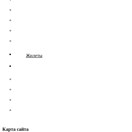
Рубашки
Тельняшки
Термобелье
Футболки
Жилеты
Аксессуары
Носки
Ремни/ сумки/ рюкзаки
Стельки
Шнурки
Карта сайта