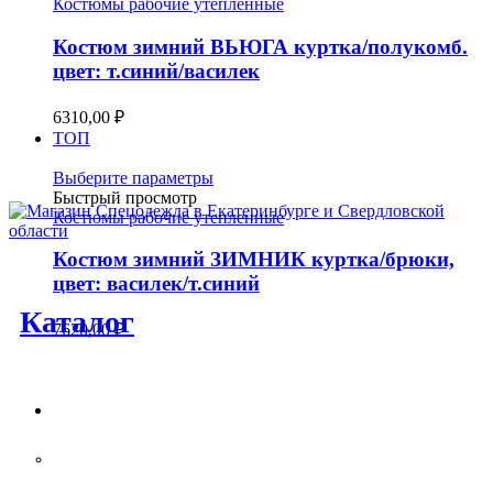
имеет
Костюмы рабочие утепленные
несколько
вариаций.
Костюм зимний ВЬЮГА куртка/полукомб.
Опции
цвет: т.синий/василек
можно
выбрать
6310,00
₽
на
ТОП
странице
товара.
Этот
Выберите параметры
товар
Быстрый просмотр
имеет
Костюмы рабочие утепленные
несколько
вариаций.
Костюм зимний ЗИМНИК куртка/брюки,
Опции
цвет: василек/т.синий
можно
Каталог
выбрать
7620,00
₽
на
странице
товара.
Спецодежда
Костюмы рабочие летние