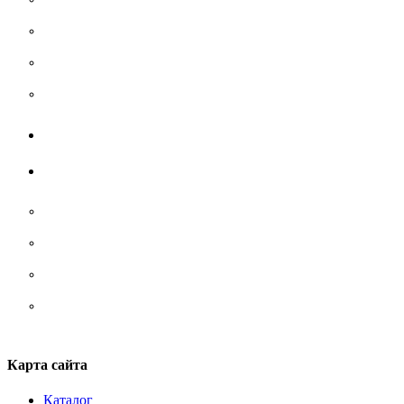
Тельняшки
Термобелье
Футболки
Жилеты
Аксессуары
Носки
Ремни/ сумки/ рюкзаки
Стельки
Шнурки
Карта сайта
Каталог