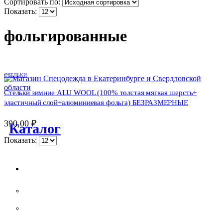
Сортировать по:
Показать:
фольгированные
СТЕЛЬКИ
Стельки зимние ALU WOOL (100% толстая мягкая шерсть+
эластичный слой+алюминиевая фольга) БЕЗРАЗМЕРНЫЕ
390,00
₽
Каталог
Показать:
Спецодежда
Костюмы рабочие летние
Костюмы рабочие утепленные