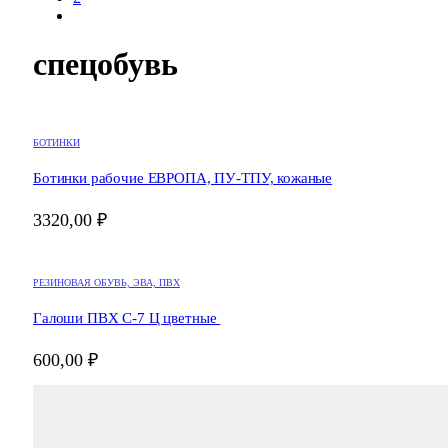
спецобувь
Этот
БОТИНКИ
товар
имеет
Ботинки рабочие ЕВРОПА, ПУ-ТПУ, кожаные
несколько
вариаций.
3320,00
₽
Опции
можно
выбрать
Этот
на
РЕЗИНОВАЯ ОБУВЬ, ЭВА, ПВХ
товар
странице
имеет
товара.
Галоши ПВХ С-7 Ц цветные
несколько
вариаций.
600,00
₽
Опции
можно
выбрать
на
странице