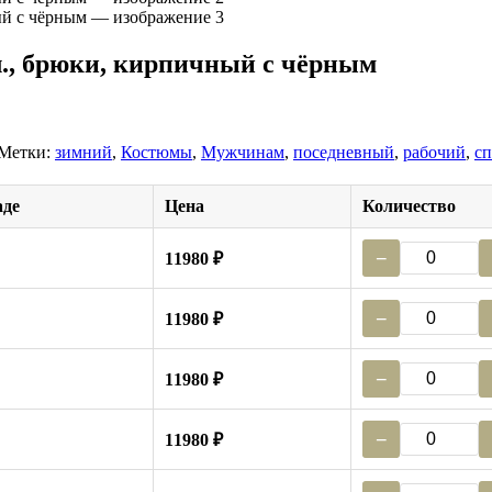
., брюки, кирпичный с чёрным
Метки:
зимний
,
Костюмы
,
Мужчинам
,
поседневный
,
рабочий
,
с
аде
Цена
Количество
−
11980 ₽
−
11980 ₽
−
11980 ₽
−
11980 ₽