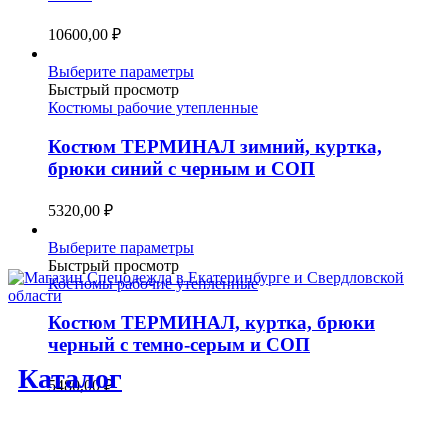
на
10600,00
₽
странице
товара.
Этот
Выберите параметры
товар
Быстрый просмотр
имеет
Костюмы рабочие утепленные
несколько
вариаций.
Костюм ТЕРМИНАЛ зимний, куртка,
Опции
брюки синий с черным и СОП
можно
выбрать
5320,00
₽
на
странице
Этот
Выберите параметры
товара.
товар
Быстрый просмотр
имеет
Костюмы рабочие утепленные
несколько
вариаций.
Костюм ТЕРМИНАЛ, куртка, брюки
Опции
черный с темно-серым и СОП
можно
Каталог
выбрать
5480,00
₽
на
странице
товара.