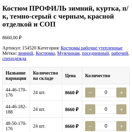
Костюм ПРОФИЛЬ зимний, куртка, п/
к, темно-серый с черным, красной
отделкой и СОП
8660,00
₽
Артикул:
154520
Категория:
Костюмы рабочие утепленные
Метки:
зимний
,
Костюмы
,
Мужчинам
,
поседневный
,
рабочий
,
спецодежда
Название
Количество
Цена
Количество
вариации
на складе
44-46-170-
24 шт.
−
+
8660 ₽
176
44-46-182-
24 шт.
−
+
8660 ₽
188
48-50-170-
24 шт.
−
+
8660 ₽
176