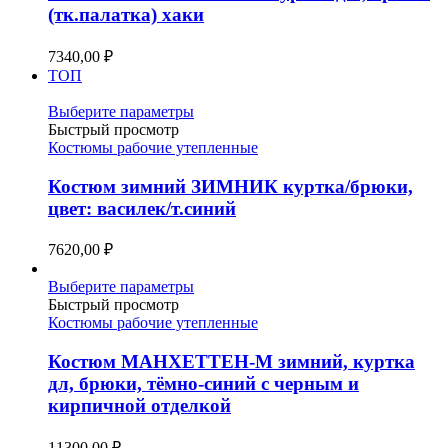
Опции
(тк.палатка) хаки
можно
выбрать
7340,00
₽
на
ТОП
странице
товара.
Этот
Выберите параметры
товар
Быстрый просмотр
имеет
Костюмы рабочие утепленные
несколько
вариаций.
Костюм зимний ЗИМНИК куртка/брюки,
Опции
цвет: василек/т.синий
можно
выбрать
7620,00
₽
на
странице
Этот
Выберите параметры
товара.
товар
Быстрый просмотр
имеет
Костюмы рабочие утепленные
несколько
вариаций.
Костюм МАНХЕТТЕН-М зимний, куртка
Опции
дл, брюки, тёмно-синий с черным и
можно
кирпичной отделкой
выбрать
на
11300,00
₽
странице