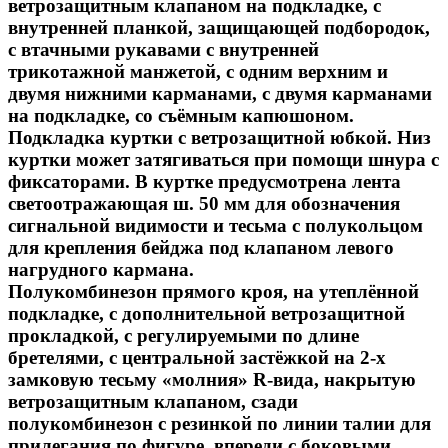
ветрозащитным клапаном на подкладке, с
внутренней планкой, защищающей подбородок,
с втачными рукавами с внутренней
трикотажной манжетой, с одним верхним и
двумя нижними карманами, с двумя карманами
на подкладке, со съёмным капюшоном.
Подкладка куртки с ветрозащитной юбкой. Низ
куртки может затягиваться при помощи шнура с
фиксаторами. В куртке предусмотрена лента
светоотражающая ш. 50 мм для обозначения
сигнальной видимости и тесьма с полукольцом
для крепления бейджа под клапаном левого
нагрудного кармана.
Полукомбинезон прямого кроя, на утеплённой
подкладке, с дополнительной ветрозащитной
прокладкой, с регулируемыми по длине
бретелями, с центральной застёжкой на 2-х
замковую тесьму «молния» R-вида, накрытую
ветрозащитным клапаном, сзади
полукомбинезон с резинкой по линии талии для
прилегания по фигуре, впереди с боковыми