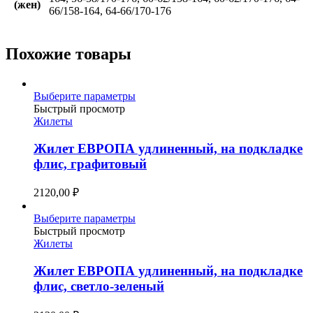
(жен)
66/158-164, 64-66/170-176
Похожие товары
Этот
Выберите параметры
товар
Быстрый просмотр
имеет
Жилеты
несколько
вариаций.
Жилет ЕВРОПА удлиненный, на подкладке
Опции
флис, графитовый
можно
выбрать
2120,00
₽
на
странице
Этот
Выберите параметры
товара.
товар
Быстрый просмотр
имеет
Жилеты
несколько
вариаций.
Жилет ЕВРОПА удлиненный, на подкладке
Опции
флис, светло-зеленый
можно
выбрать