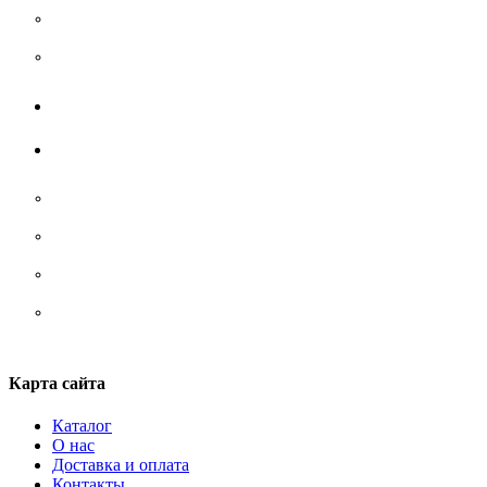
Термобелье
Футболки
Жилеты
Аксессуары
Носки
Ремни/ сумки/ рюкзаки
Стельки
Шнурки
Карта сайта
Каталог
О нас
Доставка и оплата
Контакты