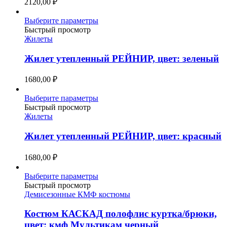
2120,00
₽
на
странице
Этот
Выберите параметры
товара.
товар
Быстрый просмотр
имеет
Жилеты
несколько
вариаций.
Жилет утепленный РЕЙНИР, цвет: зеленый
Опции
можно
1680,00
₽
выбрать
на
Этот
Выберите параметры
странице
товар
Быстрый просмотр
товара.
имеет
Жилеты
несколько
вариаций.
Жилет утепленный РЕЙНИР, цвет: красный
Опции
можно
1680,00
₽
выбрать
на
Этот
Выберите параметры
странице
товар
Быстрый просмотр
товара.
имеет
Демисезонные КМФ костюмы
несколько
вариаций.
Костюм КАСКАД полофлис куртка/брюки,
Опции
цвет: кмф Мультикам черный